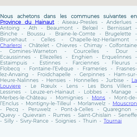
Nous achetons dans les communes suivantes en
Province du Hainaut
: Aiseau-Presles - Anderlues 
Antoing - Ath - Beaumont - Belœil - Bernissart -
Binche - Boussu - Braine-le-Comte - Brugelette -
Brunehaut - Celles - Chapelle-lez-Herlaimont -
Charleroi
- Châtelet - Chievres - Chimay - Colfontaine
- Comines-Warneton - Courcelles - Dour -
Ecaussinnes - Ellezelles - Enghien - Erquelinnes -
Estaimpuis - Estinnes - Farciennes - Fleurus -
Flobecq - Fontaine-l’Evêque - Frameries - Frasnes-
lez-Anvaing - Froidchapelle - Gerpinnes - Ham-sur-
Heure-Nalinnes - Hensies - Honnelles - Jurbise -
La
Louviere
- Le Rœulx - Lens - Les Bons Villers -
Lessines - Leuze-en-Hainaut - Lobbes - Manage -
Merbes-le-Château - Momignies -
Mons
- Mont-de
l’Enclus - Montigny-le-Tilleul - Morlanwelz -
Mouscron
- Pecq - Peruwelz - Pont-à-Celles - Quaregnon -
Quevy - Quievrain - Rumes - Saint-Ghislain - Seneffe
- Silly - Sivry-Rance - Soignies - Thuin -
Tournai