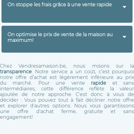
maison, sans intermédiaires!
On stoppe les frais grâce à une vente rapide
Ceci permet d'économiser les frais liés à la
gestion de la vente par une agence. Il faut savoir
qu'une commision est systématiquement
Comme la vente est réalisée rapidement,
vous
demandée, et
celle-ci peut aller jusqu'a 8% du
n'avez plus à payer le loyer de celle-ci pendant
prix de la maison - soir parfois + de 10 000 euros!
On optimise le prix de vente de la maison au
les mois d'attente
. On oublie aussi les frais
maximum!
d'entretiens, l'électricité, le gaz, ...
Il arrive même que le propriétaire vive ailleurs
Grâce à notre expertise, nous pouvons
pendant la vente, ce qui veut dire deux loyers à
précisément évaluer le prix de la maison, même
payer. Avec Vendresamaison.be, tout ça s'arrête
Chez Vendresamaison.be, nous misons sur la
endomagée.
instantannément!
transparence
. Notre service a un coût, c’est pourquoi
Cela nous permet de vous donner le maximum
notre offre d’achat est légèrement inférieure au prix
en fonction de la maison
, contrairement aux
du marché. Pour une vente
rapide
et san
oprtunistes qui sont à l'affut et tentent leurs
intermédiaires, cette différence reflète la valeur
chances en remettant des offres bien
ajoutée de notre approche. C'est donc à vous de
inférieures.
décider : Vous pouvez tout à fait décliner notre offre
et explorer d'autres options. Nous vous garantissons
une offre d'achat ferme, gratuite et sans
engagement!