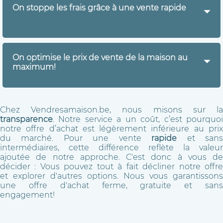
maison, sans intermédiaires!
On stoppe les frais grâce à une vente rapide
Ceci permet d'économiser les frais liés à la
gestion de la vente par une agence. Il faut savoir
qu'une commision est systématiquement
Comme la vente est réalisée rapidement,
vous
demandée, et
celle-ci peut aller jusqu'a 8% du
n'avez plus à payer le loyer de celle-ci pendant
prix de la maison - soir parfois + de 10 000 euros!
On optimise le prix de vente de la maison au
les mois d'attente
. On oublie aussi les frais
maximum!
d'entretiens, l'électricité, le gaz, ...
Il arrive même que le propriétaire vive ailleurs
Grâce à notre expertise, nous pouvons
pendant la vente, ce qui veut dire deux loyers à
précisément évaluer le prix de la maison, même
payer. Avec Vendresamaison.be, tout ça s'arrête
Chez Vendresamaison.be, nous misons sur la
endomagée.
instantannément!
transparence
. Notre service a un coût, c’est pourquoi
Cela nous permet de vous donner le maximum
notre offre d’achat est légèrement inférieure au prix
en fonction de la maison
, contrairement aux
du marché. Pour une vente
rapide
et san
oprtunistes qui sont à l'affut et tentent leurs
intermédiaires, cette différence reflète la valeur
chances en remettant des offres bien
ajoutée de notre approche. C'est donc à vous de
inférieures.
décider : Vous pouvez tout à fait décliner notre offre
et explorer d'autres options. Nous vous garantissons
une offre d'achat ferme, gratuite et sans
engagement!