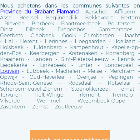
Nous achetons dans les communes suivantes en
Province du Brabant Flamand
: Aarschot - Affligem -
Asse - Beersel - Begijnendijk - Bekkevoort - Bertem
- Bievene - Bierbeek - Boortmeerbeek - Boutersem -
Diest - Dilbeek - Drogenbos - Gammerages -
Geetbets - Glabbeek - Gooik - Grimbergen - Haacht
- Hal - Herent - Herinnes - Hoegaarden - Hoeilaart -
Holsbeek - Huldenberg - Kampenhout - Kapelle-op-
den-Bos - Keerbergen - Kortenaken - Kortenberg -
Kraainem - Landen - Sint-Pieters-Leeuw - Lennik -
Liedekerke - Linkebeek - Linter - Londerzeel -
Louvain
- Lubbeek - Machelen - Meise - Merchtem -
Opwijk - Oud-Heverlee - Overijse - Pepingen -
Rhode-Saint-Genese - Roosdaal - Rotselaar -
Scherpenheuvel-Zichem - Steenokkerzeel - Ternat -
Tervuren - Tielt-Winge - Tirlemont - Tremelo -
Vilvorde - Wemmel - Wezembeek-Oppem -
Zaventem - Zemst - Zoutleeuw
Je vends ma maison rapidement!